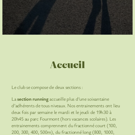
Accueil
Le club se compose de deux sections :
La
section running
accueille plus d’une soixantaine
d’adhérents de tous niveaux. Nos entrainements ont lieu
deux fois par semaine le mardi et le jeudi de 19h30 à
20h45 au parc Fourmont (hors vacances scolaires). Les
entrainements comprennent du fractionné court (100,
200, 300, 400, 500m), du fractionné long (800, 1000,